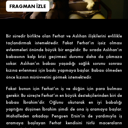
FRAGMAN İZLE
Bir süredir birlikte olan Ferhat ve Aslıhan ilişkilerini evlilikle
taçlandırmak istemektedir. Fakat Ferhat’ın işsiz olması
evlenmeleri önünde büyük bir engeldir. Bu sırada Aslıhan’ın
babasının kalp krizi geçirmesi durumu daha da çıkmaza
sokar. Aslıhan’ın babası yaşadığı sağlık sorunu sonrası
kızına evlenmesi için baskı yapmaya başlar. Babası ölmeden
önce kızının mürüvvetini görmek istemektedir.
Fakat bunun için Ferhat’ın iş ve düğün için para bulması
gerekir. Bu süreçte Ferhat’ın en büyük destekçilerinden biri de
babası İbrahim’dir. Oğlunu okutarak en iyi babalığı
yaptığını düşünen İbrahim şimdi de ona iş aramaya başlar.
Mahalleden arkadaşı Penguen Ersin’in de yardımıyla iş
aramaya başlayan Ferhat kendisini türlü maceraların