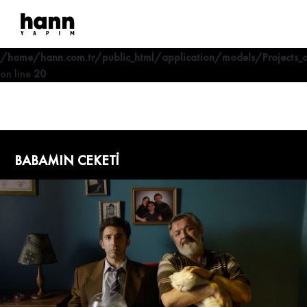
Deprecated
: Optional parameter $where declared before required
parameter $lang is implicitly treated as a required parameter in
/home/hann.com.tr/public_html/application/models/Projects_
on line
20
BABAMIN CEKETI